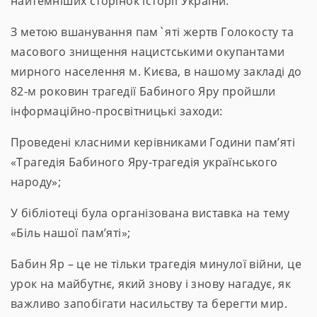
найтемніших сторінок історії України.
З метою вшанування пам`яті жертв Голокосту та
масового знищення нацистськими окупантами
мирного населення м. Києва, в нашому закладі до
82-м роковин трагедії Бабиного Яру пройшли
інформаційно-просвітницькі заходи:
Проведені класними керівниками Години пам’яті
«Трагедія Бабиного Яру-трагедія українського
народу»;
У бібліотеці була організована виставка на тему
«Біль нашої пам’яті»;
Бабин Яр – це не тільки трагедія минулої війни, це
урок на майбутнє, який знову і знову нагадує, як
важливо запобігати насильству та берегти мир.