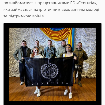
познайомитися з представниками ГО «Centuria»,
яка займається патріотичним вихованням молоді
та підтримкою воїнів.