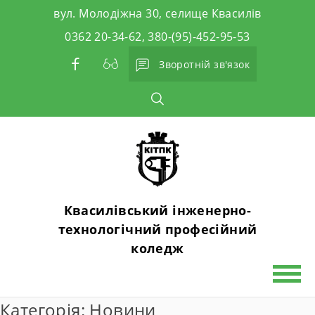
Skip
вул. Молодіжна 30, селище Квасилів
to
0362 20-34-62, 380-(95)-452-95-53
content
Зворотній зв'язок
Квасилівський інженерно-
технологічний професійний
коледж
Категорія:
Новини