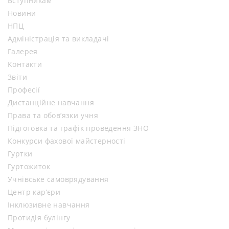
Вступникам
Новини
НПЦ
Адміністрація та викладачі
Галерея
Контакти
Звіти
Професії
Дистанційне навчання
Права та обов’язки учня
Підготовка та графік проведення ЗНО
Конкурси фахової майстерності
Гуртки
Гуртожиток
Учнівське самоврядування
Центр кар’єри
Інклюзивне навчання
Протидія булінгу