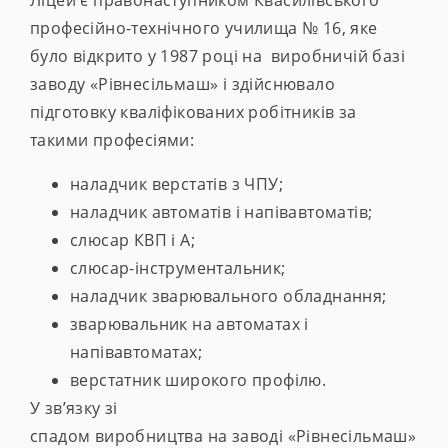
Ліцей є правонаступником Квасилівського
професійно-технічного училища № 16, яке
було відкрито у 1987 році на виробничій базі
заводу «Рівнесільмаш» і здійснювало
підготовку кваліфікованих робітників за
такими професіями:
наладчик верстатів з ЧПУ;
наладчик автоматів і напівавтоматів;
слюсар КВП і А;
слюсар-інструментальник;
наладчик зварювального обладнання;
зварювальник на автоматах і
напівавтоматах;
верстатник широкого профілю.
У зв’язку зі
спадом виробництва на заводі «Рівнесільмаш»