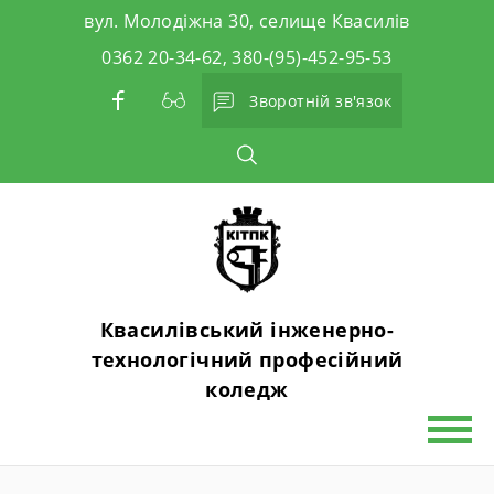
Skip
вул. Молодіжна 30, селище Квасилів
to
0362 20-34-62, 380-(95)-452-95-53
content
Зворотній зв'язок
Квасилівський інженерно-
технологічний професійний
коледж