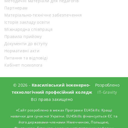
Методичні матеріали для педагогів
Партнерам
Матеріально-технічне забезпечення
Історія закладу освіти
Міжнародна співпраця
Правила прийому
Документи до вступу
Нормативні акти
Питання та відповіді
Кабінет психолога
© 2026 -
Квасилівський інженерно-
Розроблено
технологічний професійний коледж
IT-Gravity
Всі права захищено
«Сайт розроблено в межах Програми EU4Skills: Кращі
навички для сучасної України. EU4Skills фінансується ЄС та
його державами-членами Німеччиною, Польщею,