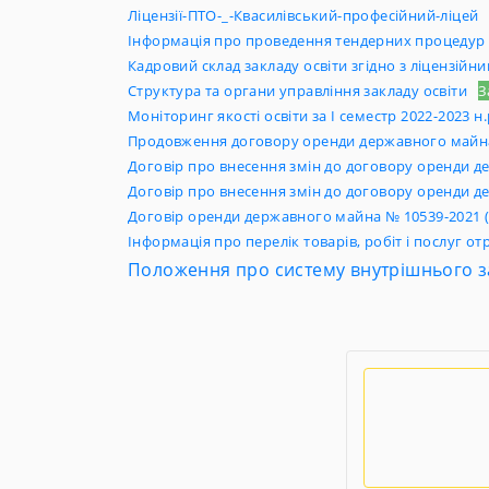
Ліцензії-ПТО-_-Квасилівський-професійний-ліцей
Інформація про проведення тендерних процедур
Кадровий склад закладу освіти згідно з ліцензій
Структура та органи управління закладу освіти
З
Моніторинг якості освіти за І семестр 2022-2023 н.
Продовження договору оренди державного майна 
Договір про внесення змін до договору оренди д
Договір про внесення змін до договору оренди д
Договір оренди державного майна № 10539-2021 (
Інформація про перелік товарів, робіт і послуг 
П
оложення про систему внутрішнього за