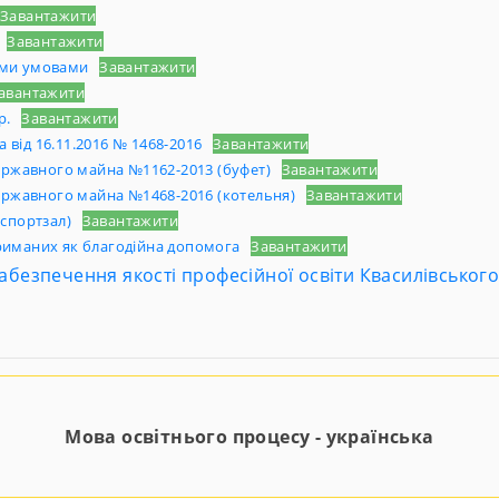
Завантажити
Завантажити
ними умовами
Завантажити
авантажити
р.
Завантажити
від 16.11.2016 № 1468-2016
Завантажити
ержавного майна №1162-2013 (буфет)
Завантажити
ержавного майна №1468-2016 (котельня)
Завантажити
спортзал)
Завантажити
отриманих як благодійна допомога
Завантажити
безпечення якості професійної освіти Квасилівськог
Мова освітнього процесу - українська