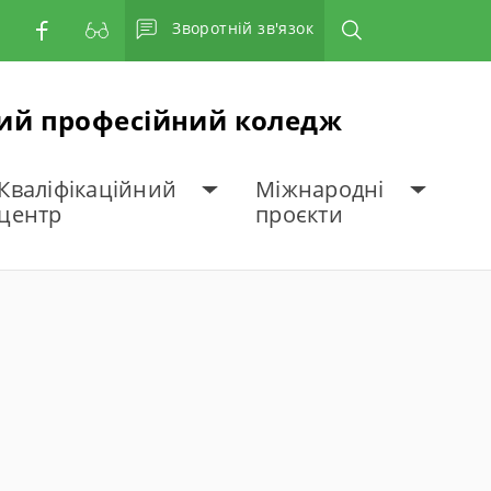
Зворотній зв'язок
ний професійний коледж
Кваліфікаційний
Міжнародні
центр
проєкти