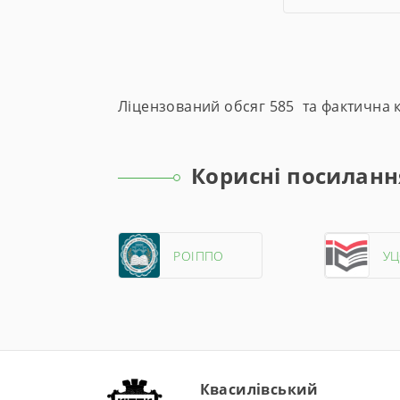
Ліцензований обсяг 585 та фактична кі
Корисні посиланн
РОІППО
У
Квасилівський