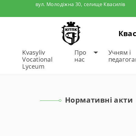
Skip
вул. Молодіжна 30, селище Квасилів
to
content
Квас
Kvasyliv
Про
Учням і
Vocational
нас
педагог
Lyceum
ГОЛОВНА
НОРМАТИВ
Нормативні акти