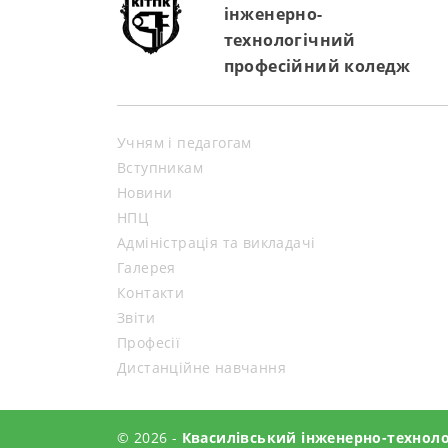
інженерно-
технологічний
професійний коледж
Учням і педагогам
Вступникам
Новини
НПЦ
Адміністрація та викладачі
Галерея
Контакти
Звіти
Професії
Дистанційне навчання
© 2026 -
Квасилівський інженерно-технол