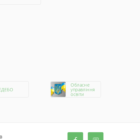
Обласне
ЄДЕБО
управління
освіти
в