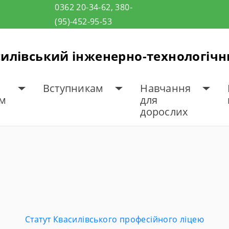
0362 20-34-62, 380-
(95)-452-95-53
илівський інженерно-технологіч
Вступникам
Навчання
ам
для
дорослих
НІ АКТИ
Статут Квасилівського професійного ліцею