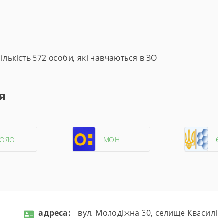
лькість 572 особи, які навчаються в ЗО
я
ЦОЯО
МОН
aдресa:
вул. Молодіжна 30, селище Квасилі