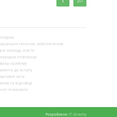
тнерам
еріально-технічне забезпечення
орія закладу освіти
народна співпраця
вила прийому
ументи до вступу
мативні акти
ання та відповіді
інет психолога
Розроблено
IT-Gravity