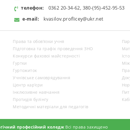
телефон:
0362 20-34-62, 380-(95)-452-95-53
e-mail:
kvasilov.proflicey@ukr.net
Права та обов’язки учня
Пар
Підготовка та графік проведення ЗНО
Мат
Конкурси фахової майстерності
Іст
Гуртки
Між
Гуртожиток
Пра
Учнівське самоврядування
Док
Центр кар’єри
Нор
Інклюзивне навчання
Пит
Протидія булінгу
Каб
Методичні матеріали для педагогів
огічний професійний коледж
Всі права захищено