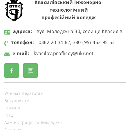
Квасилівський інженерно-
технологічний
професійний коледж
aдресa:
вул. Молодіжна 30, селище Квасилів
телефон:
0362 20-34-62, 380-(95)-452-95-53
e-mail:
kvasilov.proflicey@ukr.net
Учням і педагогам
Вступникам
Новини
НПЦ
Адміністрація та викладачі
Галерея