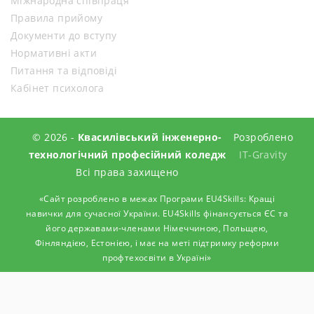
Міжнародна співпраця
Правила прийому
Документи до вступу
Нормативні акти
Питання та відповіді
Кабінет психолога
© 2026 -
Квасилівський інженерно-
Розроблено
технологічний професійний коледж
IT-Gravity
Всі права захищено
«Сайт розроблено в межах Програми EU4Skills: Кращі
навички для сучасної України. EU4Skills фінансується ЄС та
його державами-членами Німеччиною, Польщею,
Фінляндією, Естонією, і має на меті підтримку реформи
профтехосвіти в Україні»