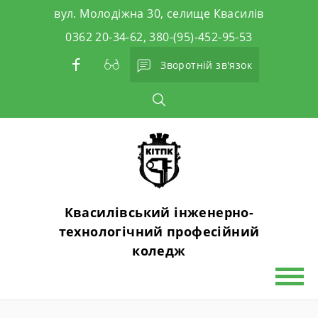
Skip
вул. Молодіжна 30, селище Квасилів
to
0362 20-34-62, 380-(95)-452-95-53
content
Зворотній зв'язок
Квасилівський інженерно-
технологічний професійний
коледж