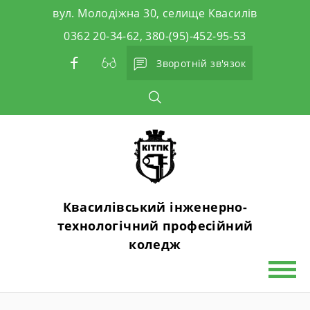
Skip
вул. Молодіжна 30, селище Квасилів
to
0362 20-34-62, 380-(95)-452-95-53
content
Зворотній зв'язок
Квасилівський інженерно-
технологічний професійний
коледж