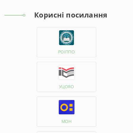
Корисні посилання
РОІППО
УЦОЯО
МОН