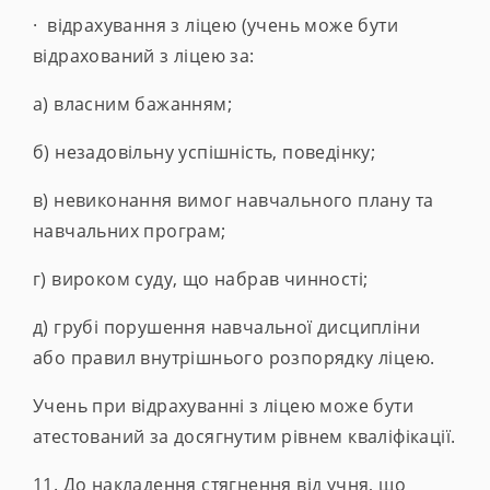
· відрахування з ліцею (учень може бути
відрахований з ліцею за:
а) власним бажанням;
б) незадовільну успішність, поведінку;
в) невиконання вимог навчального плану та
навчальних програм;
г) вироком суду, що набрав чинності;
д) грубі порушення навчальної дисципліни
або правил внутрішнього розпорядку ліцею.
Учень при відрахуванні з ліцею може бути
атестований за досягнутим рівнем кваліфікації.
11. До накладення стягнення від учня, що