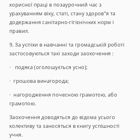
корисної праці в позаурочний час з
урахуванням віку, статі, стану здоров”я та
додержання санітарно-гігієнічних норм і
правил.
9. За успіхи в навчанні та громадській роботі
застосовуються такі заходи заохочення :
· подяка (оголошується усно);
· грошова винагорода;
· нагородження почесною грамотою, або
грамотою.
Заохочення доводяться до відома усього
колективу та заносяться в книгу успішності
учня.