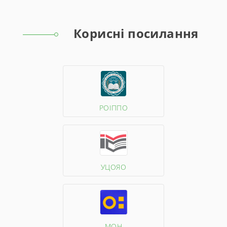
Корисні посилання
РОІППО
УЦОЯО
МОН