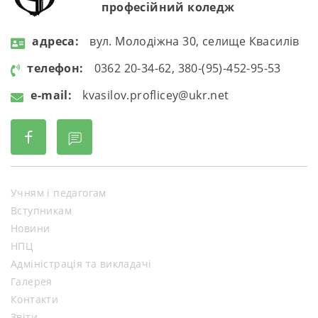
професійний коледж
aдресa:
вул. Молодіжна 30, селище Квасилів
телефон:
0362 20-34-62, 380-(95)-452-95-53
e-mail:
kvasilov.proflicey@ukr.net
Учням і педагогам
Вступникам
Новини
НПЦ
Адміністрація та викладачі
Галерея
Контакти
Звіти