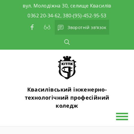
Skip
вул. Молодіжна 30, селище Квасилів
to
0362 20-34-62, 380-(95)-452-95-53
content
Зворотній зв'язок
Квасилівський інженерно-
технологічний професійний
коледж