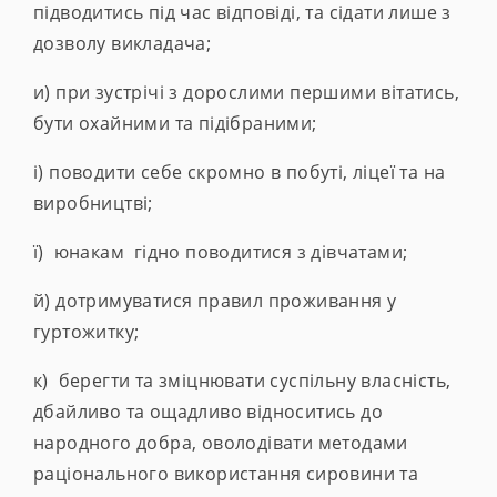
підводитись під час відповіді, та сідати лише з
дозволу викладача;
и) при зустрічі з дорослими першими вітатись,
бути охайними та підібраними;
і) поводити себе скромно в побуті, ліцеї та на
виробництві;
ї) юнакам гідно поводитися з дівчатами;
й) дотримуватися правил проживання у
гуртожитку;
к) берегти та зміцнювати суспільну власність,
дбайливо та ощадливо відноситись до
народного добра, оволодівати методами
раціонального використання сировини та