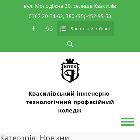
Skip
вул. Молодіжна 30, селище Квасилів
to
0362 20-34-62, 380-(95)-452-95-53
content
Зворотній зв'язок
Квасилівський інженерно-
технологічний професійний
коледж
Категорія:
Новини