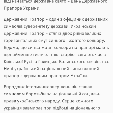
відзначається державне свято – День Державного
Прапора України.
Державний Прапор – один з офіційних державних
символів суверенітету держави. Український
Державний Прапор – стяг із двох рівновеликих
горизонтальних смуг синього і жовтого кольору.
Відомо, що синьо-жовті кольори на прапорі мають
щонайменше тисячолітню історію і сягають часів
Київської Русі та Галицько-Волинського князівства.
Нині український національний синьо-жовтий
прапор є державним прапором України.
Впродовж історичних звершень він ставав
символом боротьби за національні й соціальні
права українського народу. Серце кожного
українця завмирає при підйомі національного