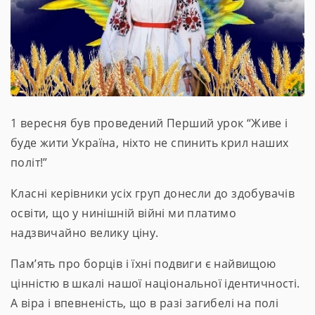
1 вересня був проведений Перший урок “Живе і
буде жити Україна, ніхто не спинить крил наших
політ!”
Класні керівники усіх груп донесли до здобувачів
освіти, що у нинішній війні ми платимо
надзвичайно велику ціну.
Пам’ять про борців і їхні подвиги є найвищою
цінністю в шкалі нашої національної ідентичності.
А віра і впевненість, що в разі загибелі на полі