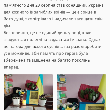
пам’ятного дня 29 серпня став соняшник. Україна
для кожного із загиблих воїнів — це є сонце в
його душі, яке зігрівало і надихало захищати свій
дім.
Безперечно, це не єдиний день у році, коли
згадуються полеглі та віддається їм шана. Однак
це нагода для всього суспільства разом зробити
усе можливе, аби пам’ять про героїв була
збережена та зміцнена на багато поколінь
вперед.