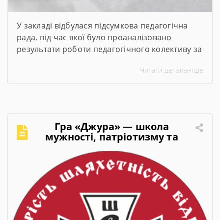
У закладі відбулася підсумкова педагогічна
рада, під час якої було проаналізовано
результати роботи педагогічного колективу за
2025–2026 навчальний рік. Директор закладу
Читати детальніше
представив підсумки навчального року,
обговорили актуальні питання організації
освітнього процесу та визначили пріоритетні
завдання на 2026–2027 навчальний рік.
Гра «Джура» — школа
мужності, патріотизму та
лідерства