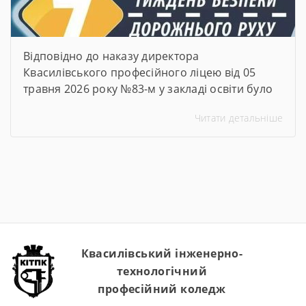
Відповідно до наказу директора
Квасилівського професійного ліцею від 05
травня 2026 року №83-м у закладі освіти було
організовано та проведено Тиждень безпеки
Читати детальніше
дорожнього руху. Упродовж тижня педагогічні
працівники ліцею провели низку
інформаційно-просвітницьких та практичних
заходів, спрямованих на формування в
здобувачів освіти навичок безпечної
поведінки на дорогах, попередження
дитячого дорожньо-транспортного
травматизму та підвищення рівня обізнаності
щодо […]
Квасилівський інженерно-
технологічний
професійний коледж