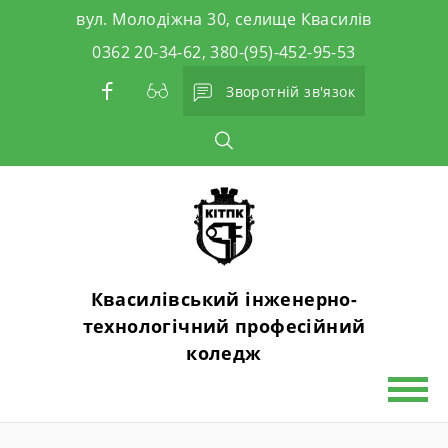
Skip
вул. Молодіжна 30, селище Квасилів
to
0362 20-34-62, 380-(95)-452-95-53
content
Зворотній зв'язок
Квасилівський інженерно-
технологічний професійний
коледж