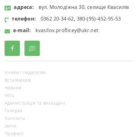
aдресa:
вул. Молодіжна 30, селище Квасилів
телефон:
0362 20-34-62, 380-(95)-452-95-53
e-mail:
kvasilov.proflicey@ukr.net
Учням і педагогам
Вступникам
Новини
НПЦ
Адміністрація та викладачі
Галерея
Контакти
Звіти
Професії