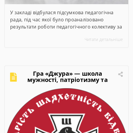
У закладі відбулася підсумкова педагогічна
рада, під час якої було проаналізовано
результати роботи педагогічного колективу за
2025–2026 навчальний рік. Директор закладу
Читати детальніше
представив підсумки навчального року,
обговорили актуальні питання організації
освітнього процесу та визначили пріоритетні
завдання на 2026–2027 навчальний рік.
Гра «Джура» — школа
мужності, патріотизму та
лідерства