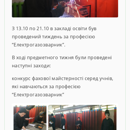
З 13.10 по 21.10 в закладі освіти був
проведений тиждень за професією
“Електрогазозварник”.
В ході предметного тижня були проведені
наступні заходи:
конкурс фахової майстерності серед учнів,
які навчаються за професією
“Електрогазозварник”