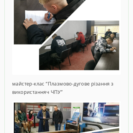
майстер-клас “Плазмово-дугове різання з
використанняч ЧПУ”