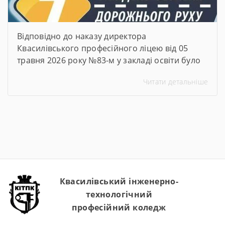
Відповідно до наказу директора
Квасилівського професійного ліцею від 05
травня 2026 року №83-м у закладі освіти було
організовано та проведено Тиждень безпеки
Читати детальніше
дорожнього руху. Упродовж тижня педагогічні
працівники ліцею провели низку
інформаційно-просвітницьких та практичних
заходів, спрямованих на формування в
здобувачів освіти навичок безпечної
поведінки на дорогах, попередження
дитячого дорожньо-транспортного
травматизму та підвищення рівня обізнаності
щодо […]
Квасилівський інженерно-
технологічний
професійний коледж