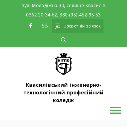
Skip
вул. Молодіжна 30, селище Квасилів
to
0362 20-34-62, 380-(95)-452-95-53
content
Зворотній зв'язок
Квасилівський інженерно-
технологічний професійний
коледж