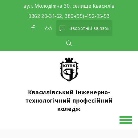
Skip
вул. Молодіжна 30, селище Квасилів
to
0362 20-34-62, 380-(95)-452-95-53
content
Зворотній зв'язок
Квасилівський інженерно-
технологічний професійний
коледж