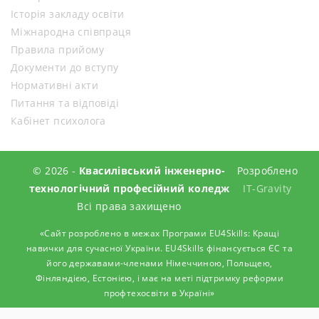
Історія закладу освіти
Міжнародна співпраця
Правила прийому
Документи до вступу
Нормативні акти
Питання та відповіді
Кабінет психолога
© 2026 -
Квасилівський інженерно-
Розроблено
технологічний професійний коледж
IT-Gravity
Всі права захищено
«Сайт розроблено в межах Програми EU4Skills: Кращі
навички для сучасної України. EU4Skills фінансується ЄС та
його державами-членами Німеччиною, Польщею,
Фінляндією, Естонією, і має на меті підтримку реформи
профтехосвіти в Україні»