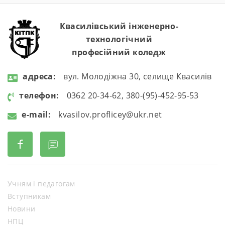
Квасилівський інженерно-
технологічний
професійний коледж
aдресa:
вул. Молодіжна 30, селище Квасилів
телефон:
0362 20-34-62, 380-(95)-452-95-53
e-mail:
kvasilov.proflicey@ukr.net
Учням і педагогам
Вступникам
Новини
НПЦ