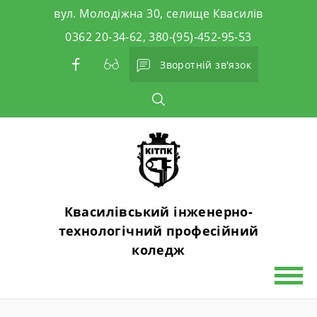
Skip
вул. Молодіжна 30, селище Квасилів
to
0362 20-34-62, 380-(95)-452-95-53
content
Зворотній зв'язок
Квасилівський інженерно-
технологічний професійний
коледж