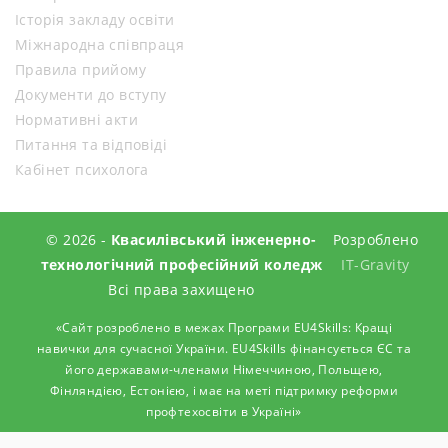
Історія закладу освіти
Міжнародна співпраця
Правила прийому
Документи до вступу
Нормативні акти
Питання та відповіді
Кабінет психолога
© 2026 -
Квасилівський інженерно-
Розроблено
технологічний професійний коледж
IT-Gravity
Всі права захищено
«Сайт розроблено в межах Програми EU4Skills: Кращі
навички для сучасної України. EU4Skills фінансується ЄС та
його державами-членами Німеччиною, Польщею,
Фінляндією, Естонією, і має на меті підтримку реформи
профтехосвіти в Україні»