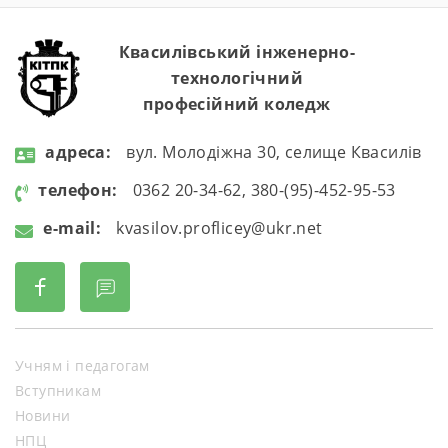
Квасилівський інженерно-
технологічний
професійний коледж
aдресa:
вул. Молодіжна 30, селище Квасилів
телефон:
0362 20-34-62, 380-(95)-452-95-53
e-mail:
kvasilov.proflicey@ukr.net
Учням і педагогам
Вступникам
Новини
НПЦ