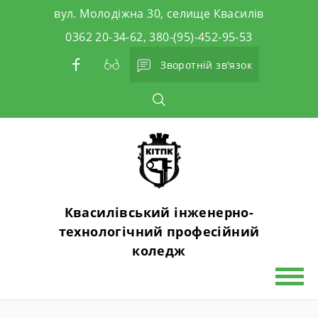
Skip
вул. Молодіжна 30, селище Квасилів
to
0362 20-34-62, 380-(95)-452-95-53
content
Зворотній зв'язок
Квасилівський інженерно-
технологічний професійний
коледж