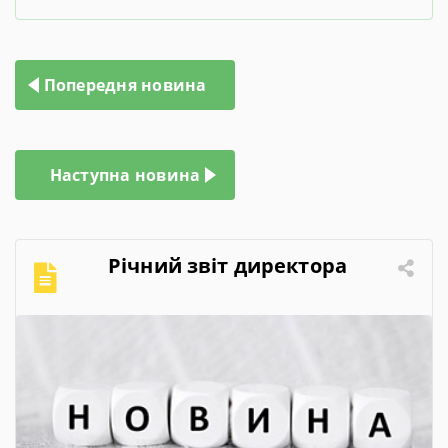
Навігація
Попередня новина
записів
Наступна новина
Річний звіт директора