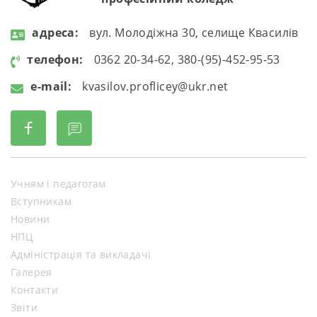
aдресa:
вул. Молодіжна 30, селище Квасилів
телефон:
0362 20-34-62, 380-(95)-452-95-53
e-mail:
kvasilov.proflicey@ukr.net
Учням і педагогам
Вступникам
Новини
НПЦ
Адміністрація та викладачі
Галерея
Контакти
Звіти