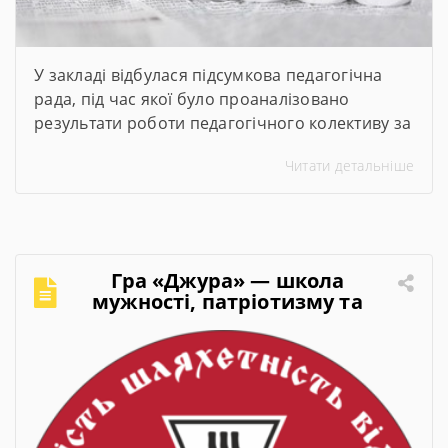
У закладі відбулася підсумкова педагогічна
рада, під час якої було проаналізовано
результати роботи педагогічного колективу за
2025–2026 навчальний рік. Директор закладу
Читати детальніше
представив підсумки навчального року,
обговорили актуальні питання організації
освітнього процесу та визначили пріоритетні
завдання на 2026–2027 навчальний рік.
Гра «Джура» — школа
мужності, патріотизму та
лідерства