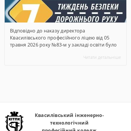
Відповідно до наказу директора
Квасилівського професійного ліцею від 05
травня 2026 року №83-м у закладі освіти було
організовано та проведено Тиждень безпеки
Читати детальніше
дорожнього руху. Упродовж тижня педагогічні
працівники ліцею провели низку
інформаційно-просвітницьких та практичних
заходів, спрямованих на формування в
здобувачів освіти навичок безпечної
поведінки на дорогах, попередження
дитячого дорожньо-транспортного
травматизму та підвищення рівня обізнаності
щодо […]
Квасилівський інженерно-
технологічний
професійний коледж