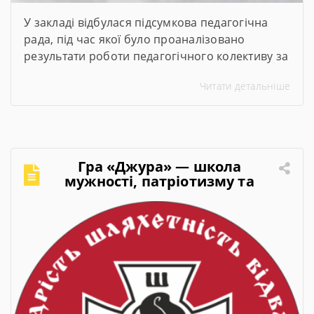
У закладі відбулася підсумкова педагогічна
рада, під час якої було проаналізовано
результати роботи педагогічного колективу за
2025–2026 навчальний рік. Директор закладу
Читати детальніше
представив підсумки навчального року,
обговорили актуальні питання організації
освітнього процесу та визначили пріоритетні
завдання на 2026–2027 навчальний рік.
Гра «Джура» — школа
мужності, патріотизму та
лідерства