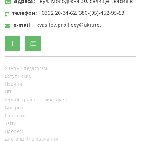
aдресa:
вул. Молодіжна 30, селище Квасилів
телефон:
0362 20-34-62, 380-(95)-452-95-53
e-mail:
kvasilov.proflicey@ukr.net
Учням і педагогам
Вступникам
Новини
НПЦ
Адміністрація та викладачі
Галерея
Контакти
Звіти
Професії
Дистанційне навчання