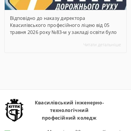
Відповідно до наказу директора
Квасилівського професійного ліцею від 05
травня 2026 року №83-м у закладі освіти було
організовано та проведено Тиждень безпеки
Читати детальніше
дорожнього руху. Упродовж тижня педагогічні
працівники ліцею провели низку
інформаційно-просвітницьких та практичних
заходів, спрямованих на формування в
здобувачів освіти навичок безпечної
поведінки на дорогах, попередження
дитячого дорожньо-транспортного
травматизму та підвищення рівня обізнаності
щодо […]
Квасилівський інженерно-
технологічний
професійний коледж