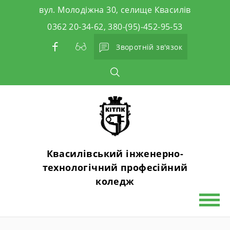
Skip
вул. Молодіжна 30, селище Квасилів
to
0362 20-34-62, 380-(95)-452-95-53
content
Зворотній зв'язок
Квасилівський інженерно-
технологічний професійний
коледж