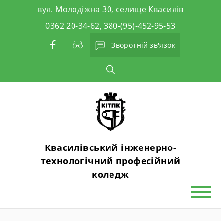
Skip
вул. Молодіжна 30, селище Квасилів
to
0362 20-34-62, 380-(95)-452-95-53
content
Зворотній зв'язок
Квасилівський інженерно-
технологічний професійний
коледж