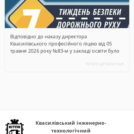
Відповідно до наказу директора
Квасилівського професійного ліцею від 05
травня 2026 року №83-м у закладі освіти було
організовано та проведено Тиждень безпеки
Читати детальніше
дорожнього руху. Упродовж тижня педагогічні
працівники ліцею провели низку
інформаційно-просвітницьких та практичних
заходів, спрямованих на формування в
здобувачів освіти навичок безпечної
поведінки на дорогах, попередження
дитячого дорожньо-транспортного
травматизму та підвищення рівня обізнаності
щодо […]
Квасилівський інженерно-
технологічний