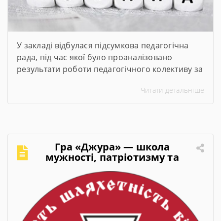
У закладі відбулася підсумкова педагогічна
рада, під час якої було проаналізовано
результати роботи педагогічного колективу за
2025–2026 навчальний рік. Директор закладу
Читати детальніше
представив підсумки навчального року,
обговорили актуальні питання організації
освітнього процесу та визначили пріоритетні
завдання на 2026–2027 навчальний рік.
Гра «Джура» — школа
мужності, патріотизму та
лідерства