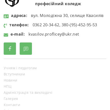
професійний коледж
aдресa:
вул. Молодіжна 30, селище Квасилів
телефон:
0362 20-34-62, 380-(95)-452-95-53
e-mail:
kvasilov.proflicey@ukr.net
Учням і педагогам
Вступникам
Новини
НПЦ
Адміністрація та викладачі
Галерея
Контакти