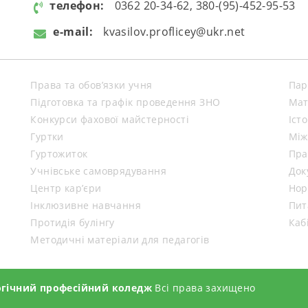
телефон:
0362 20-34-62, 380-(95)-452-95-53
e-mail:
kvasilov.proflicey@ukr.net
Права та обов’язки учня
Пар
Підготовка та графік проведення ЗНО
Мат
Конкурси фахової майстерності
Іст
Гуртки
Між
Гуртожиток
Пра
Учнівське самоврядування
Док
Центр кар’єри
Нор
Інклюзивне навчання
Пит
Протидія булінгу
Каб
Методичні матеріали для педагогів
огічний професійний коледж
Всі права захищено