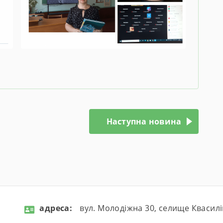
Наступна новина
aдресa:
вул. Молодіжна 30, селище Квасилі