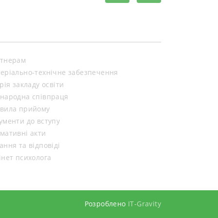
тнерам
еріально-технічне забезпечення
орія закладу освіти
народна співпраця
вила прийому
ументи до вступу
мативні акти
ання та відповіді
інет психолога
Розроблено
IT-Gravity