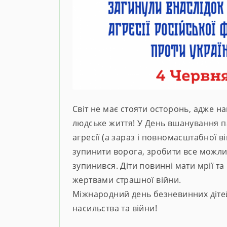
Світ не має стояти осторонь, адже н
людське життя! У День вшанування пам
агресії (а зараз і повномасштабної в
зупинити ворога, зробити все можли
зупинився. Діти повинні мати мрії та
жертвами страшної війни.
Міжнародний день безневинних дітей 
насильства та війни!