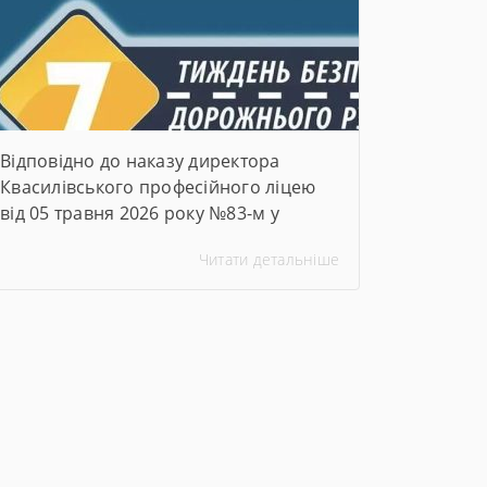
«Джура» об’єднує дітей та молодь
навколо українських цінностей,
козацьких традицій, командної
роботи […]
Відповідно до наказу директора
Квасилівського професійного ліцею
від 05 травня 2026 року №83-м у
закладі освіти було організовано та
Читати детальніше
проведено Тиждень безпеки
дорожнього руху. Упродовж тижня
педагогічні працівники ліцею провели
низку інформаційно-просвітницьких
та практичних заходів, спрямованих
на формування в здобувачів освіти
навичок безпечної поведінки на
дорогах, попередження дитячого
дорожньо-транспортного