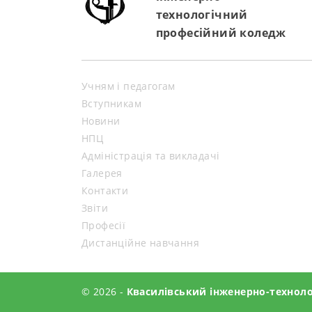
технологічний
професійний коледж
Учням і педагогам
Вступникам
Новини
НПЦ
Адміністрація та викладачі
Галерея
Контакти
Звіти
Професії
Дистанційне навчання
© 2026 -
Квасилівський інженерно-технол