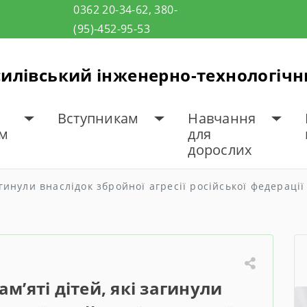
0362 20-34-62, 380-
(95)-452-95-53
илівський інженерно-технологіч
Вступникам
Навчання
ам
для
дорослих
гинули внаслідок збройної агресії російської федераці
м’яті дітей, які загинули