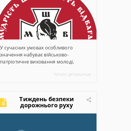
У сучасних умовах особливого
значення набуває військово-
патріотичне виховання молоді,
формування у дітей та підлітків любові
Читати детальніше
до України, поваги до її історії,
традицій та готовності захищати свою
державу. Саме тому Всеукраїнська
дитячо-юнацька військово-
Тиждень безпеки
патріотична гра «Джура» стала
дорожнього руху
важливою складовою національного
виховання. Всеукраїнська дитячо-
юнацька військово-патріотична гра