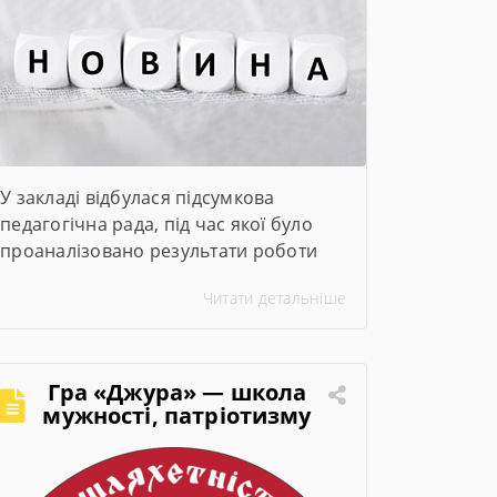
У закладі відбулася підсумкова
педагогічна рада, під час якої було
проаналізовано результати роботи
педагогічного колективу за 2025–2026
Читати детальніше
навчальний рік. Директор закладу
представив підсумки навчального
року, обговорили актуальні питання
організації освітнього процесу та
Гра «Джура» — школа
визначили пріоритетні завдання на
мужності, патріотизму
та лідерства
2026–2027 навчальний рік.