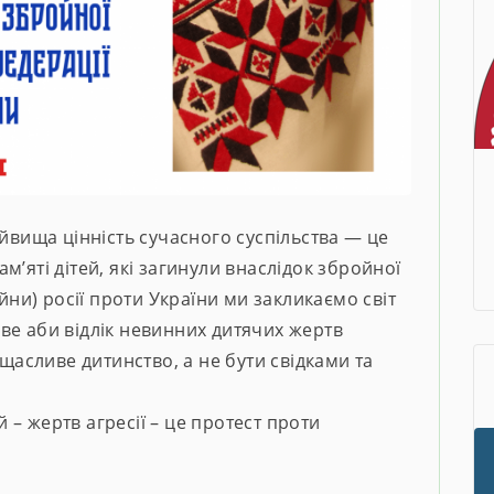
айвища цінність сучасного суспільства — це
’яті дітей, які загинули внаслідок збройної
ійни) росії проти України ми закликаємо світ
ве аби відлік невинних дитячих жертв
 щасливе дитинство, а не бути свідками та
– жертв агресії – це протест проти