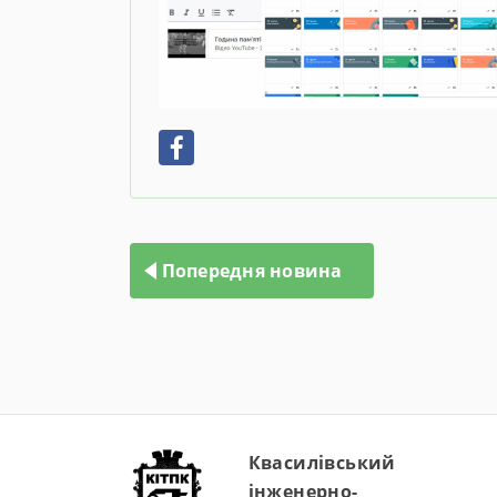
Навігація
записів
Попередня новина
Квасилівський
інженерно-