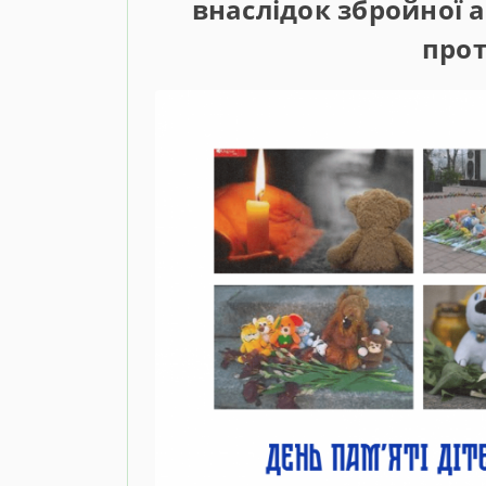
внаслідок збройної а
прот