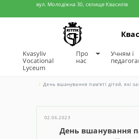
Skip
вул. Молодіжна 30, селище Квасилів
to
content
Квас
Kvasyliv
Про
Учням і
Vocational
нас
педагог
Lyceum
ГОЛОВНА
НОВИНИ
День вшанування пам’яті дітей, які за
02.06.2023
День вшанування па