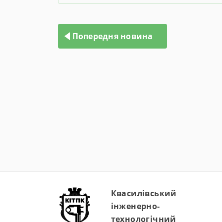
Навігація
записів
Попередня новина
Квасилівський
інженерно-
технологічний