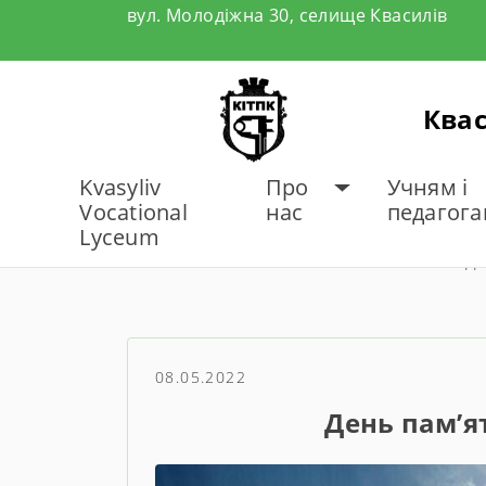
Skip
вул. Молодіжна 30, селище Квасилів
to
content
Квас
Kvasyliv
Про
Учням і
Vocational
нас
педагог
Lyceum
ГОЛОВНА
НОВИНИ
Де
08.05.2022
День пам’я