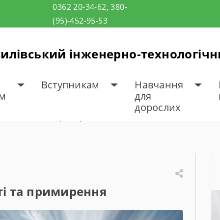
0362 20-34-62, 380-
(95)-452-95-53
илівський інженерно-технологіч
Вступникам
Навчання
ам
для
дорослих
нь пам’яті та примирення
ті та примирення