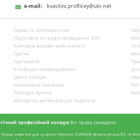
e-mail:
kvasilov.proflicey@ukr.net
Права та обов’язки учня
Пар
Підготовка та графік проведення ЗНО
Мат
Конкурси фахової майстерності
Іст
Гуртки
Між
Гуртожиток
Пра
Учнівське самоврядування
Док
Центр кар’єри
Нор
Інклюзивне навчання
Пит
Протидія булінгу
Каб
Методичні матеріали для педагогів
огічний професійний коледж
Всі права захищено
: Кращі навички для сучасної України. EU4Skills фінансується ЄС та