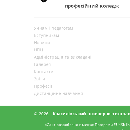
професійний коледж
Учням і педагогам
Вступникам
Новини
НПЦ
Адміністрація та викладачі
Галерея
Контакти
Звіти
Професії
Дистанційне навчання
© 2026 -
Квасилівський інженерно-технол
«Сайт розроблено в межах Програми EU4Skills