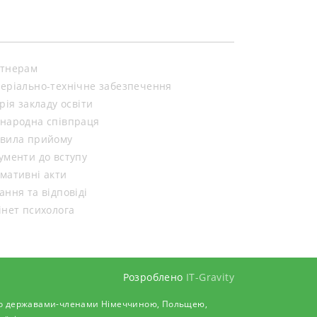
обізнаності щодо […]
тнерам
еріально-технічне забезпечення
орія закладу освіти
народна співпраця
вила прийому
ументи до вступу
мативні акти
ання та відповіді
інет психолога
Розроблено
IT-Gravity
 його державами-членами Німеччиною, Польщею,