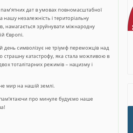
 пам’ятних дат в умовах повномасштабної
 на нашу незалежність і територіальну
ців, намагається зруйнувати міжнародну
ій Європі.
ей день символізує не тріумф переможців над
о страшну катастрофу, яка стала можливою в
двох тоталітарних режимів – нацизму і
не мир на нашій землі.
, пам’ятаючи про минуле будуємо наше
ва!