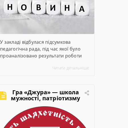
У закладі відбулася підсумкова
педагогічна рада, під час якої було
проаналізовано результати роботи
педагогічного колективу за 2025–2026
Читати детальніше
навчальний рік. Директор закладу
представив підсумки навчального
року, обговорили актуальні питання
організації освітнього процесу та
Гра «Джура» — школа
визначили пріоритетні завдання на
мужності, патріотизму
та лідерства
2026–2027 навчальний рік.