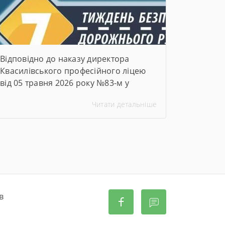
козацьких традицій, командної
роботи […]
Відповідно до наказу директора
Квасилівського професійного ліцею
від 05 травня 2026 року №83-м у
закладі освіти було організовано та
Читати детальніше
проведено Тиждень безпеки
дорожнього руху. Упродовж тижня
педагогічні працівники ліцею провели
низку інформаційно-просвітницьких
та практичних заходів, спрямованих
на формування в здобувачів освіти
навичок безпечної поведінки на
дорогах, попередження дитячого
в
дорожньо-транспортного
травматизму та підвищення рівня