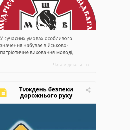
У сучасних умовах особливого
значення набуває військово-
патріотичне виховання молоді,
формування у дітей та підлітків любові
Читати детальніше
до України, поваги до її історії,
традицій та готовності захищати свою
державу. Саме тому Всеукраїнська
дитячо-юнацька військово-
Тиждень безпеки
патріотична гра «Джура» стала
дорожнього руху
важливою складовою національного
виховання. Всеукраїнська дитячо-
юнацька військово-патріотична гра
«Джура» об’єднує дітей та молодь
навколо українських цінностей,