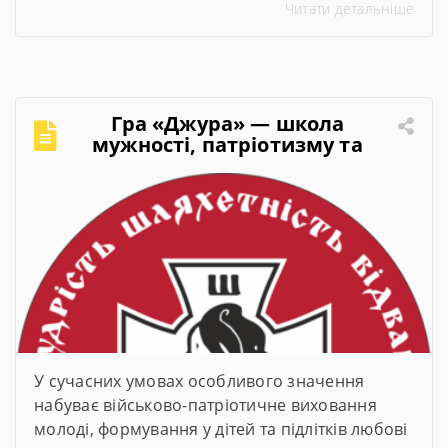
Читати детальніше
представив підсумки навчального року,
обговорили актуальні питання організації
освітнього процесу та визначили пріоритетні
завдання на 2026–2027 навчальний рік.
Гра «Джура» — школа
мужності, патріотизму та
лідерства
У сучасних умовах особливого значення
набуває військово-патріотичне виховання
молоді, формування у дітей та підлітків любові