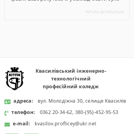
організовано та проведено Тиждень безпеки
Читати детальніше
дорожнього руху. Упродовж тижня педагогічні
працівники ліцею провели низку
інформаційно-просвітницьких та практичних
заходів, спрямованих на формування в
здобувачів освіти навичок безпечної
поведінки на дорогах, попередження
дитячого дорожньо-транспортного
травматизму та підвищення рівня обізнаності
щодо […]
Квасилівський інженерно-
технологічний
професійний коледж
aдресa:
вул. Молодіжна 30, селище Квасилів
телефон:
0362 20-34-62, 380-(95)-452-95-53
e-mail:
kvasilov.proflicey@ukr.net