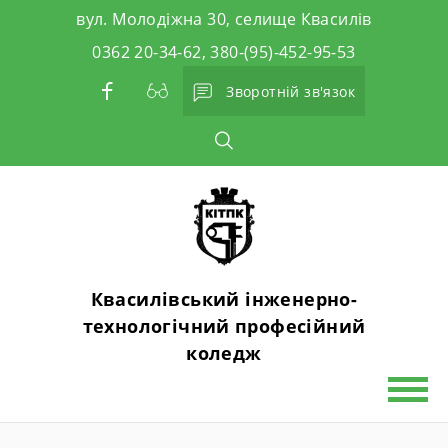
Skip
вул. Молодіжна 30, селище Квасилів
to
0362 20-34-62, 380-(95)-452-95-53
content
Зворотній зв'язок
Квасилівський інженерно-
технологічний професійний
коледж