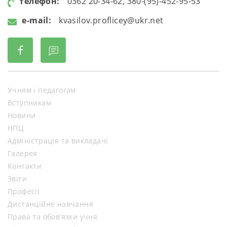
телефон:
0362 20-34-62, 380-(95)-452-95-53
e-mail:
kvasilov.proflicey@ukr.net
Учням і педагогам
Вступникам
Новини
НПЦ
Адміністрація та викладачі
Галерея
Контакти
Звіти
Професії
Дистанційне навчання
Права та обов’язки учня