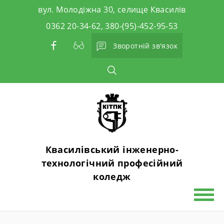
Skip
вул. Молодіжна 30, селище Квасилів
to
0362 20-34-62, 380-(95)-452-95-53
content
Зворотній зв'язок
Квасилівський інженерно-
технологічний професійний
коледж