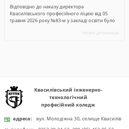
Відповідно до наказу директора
Квасилівського професійного ліцею від 05
травня 2026 року №83-м у закладі освіти було
організовано та проведено Тиждень безпеки
Читати детальніше
дорожнього руху. Упродовж тижня педагогічні
працівники ліцею провели низку
інформаційно-просвітницьких та практичних
заходів, спрямованих на формування в
здобувачів освіти навичок безпечної
поведінки на дорогах, попередження
дитячого дорожньо-транспортного
травматизму та підвищення рівня обізнаності
щодо […]
Квасилівський інженерно-
технологічний
професійний коледж
aдресa:
вул. Молодіжна 30, селище Квасилів