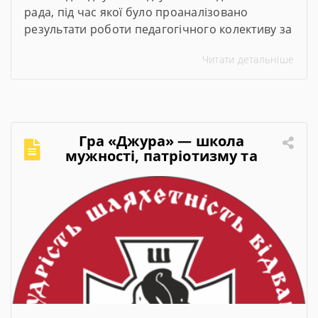
рада, під час якої було проаналізовано
результати роботи педагогічного колективу за
2025–2026 навчальний рік. Директор закладу
Читати детальніше
представив підсумки навчального року,
обговорили актуальні питання організації
освітнього процесу та визначили пріоритетні
завдання на 2026–2027 навчальний рік.
Гра «Джура» — школа
мужності, патріотизму та
лідерства