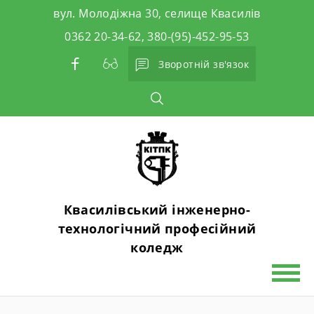
Skip
вул. Молодіжна 30, селище Квасилів
to
0362 20-34-62, 380-(95)-452-95-53
content
Зворотній зв'язок
Квасилівський інженерно-
технологічний професійний
коледж