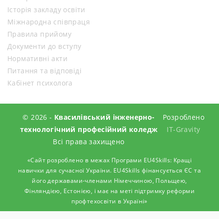
Історія закладу освіти
Міжнародна співпраця
Правила прийому
Документи до вступу
Нормативні акти
Питання та відповіді
Кабінет психолога
© 2026 -
Квасилівський інженерно-
Розроблено
технологічний професійний коледж
IT-Gravity
Всі права захищено
«Сайт розроблено в межах Програми EU4Skills: Кращі
навички для сучасної України. EU4Skills фінансується ЄС та
його державами-членами Німеччиною, Польщею,
Фінляндією, Естонією, і має на меті підтримку реформи
профтехосвіти в Україні»