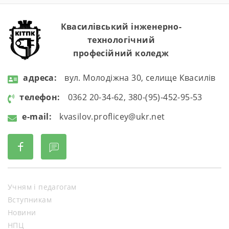
Квасилівський інженерно-
технологічний
професійний коледж
aдресa:
вул. Молодіжна 30, селище Квасилів
телефон:
0362 20-34-62, 380-(95)-452-95-53
e-mail:
kvasilov.proflicey@ukr.net
Учням і педагогам
Вступникам
Новини
НПЦ