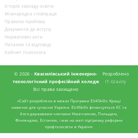
Історія закладу освіти
Міжнародна співпраця
Правила прийому
Документи до вступу
Нормативні акти
Питання та відповіді
Кабінет психолога
© 2026 -
Квасилівський інженерно-
Розроблено
технологічний професійний коледж
IT-Gravity
Всі права захищено
«Сайт розроблено в межах Програми EU4Skills: Кращі
навички для сучасної України. EU4Skills фінансується ЄС та
його державами-членами Німеччиною, Польщею,
Фінляндією, Естонією, і має на меті підтримку реформи
профтехосвіти в Україні»