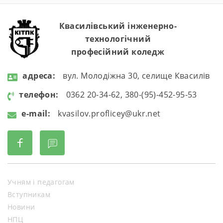
Квасилівський інженерно-
технологічний
професійний коледж
aдресa:
вул. Молодіжна 30, селище Квасилів
телефон:
0362 20-34-62, 380-(95)-452-95-53
e-mail:
kvasilov.proflicey@ukr.net
Учням і педагогам
Вступникам
Новини
НПЦ