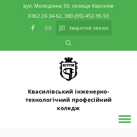
Skip
вул. Молодіжна 30, селище Квасилів
to
0362 20-34-62, 380-(95)-452-95-53
content
Зворотній зв'язок
Квасилівський інженерно-
технологічний професійний
коледж