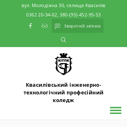
Skip
вул. Молодіжна 30, селище Квасилів
to
0362 20-34-62, 380-(95)-452-95-53
content
Зворотній зв'язок
Квасилівський інженерно-
технологічний професійний
коледж