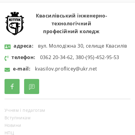
Квасилівський інженерно-
технологічний
професійний коледж
aдресa:
вул. Молодіжна 30, селище Квасилів
телефон:
0362 20-34-62, 380-(95)-452-95-53
e-mail:
kvasilov.proflicey@ukr.net
Учням і педагогам
Вступникам
Новини
НПЦ