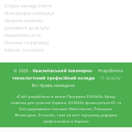
Історія закладу освіти
Міжнародна співпраця
Правила прийому
Документи до вступу
Нормативні акти
Питання та відповіді
Кабінет психолога
© 2026 -
Квасилівський інженерно-
Розроблено
технологічний професійний коледж
IT-Gravity
Всі права захищено
«Сайт розроблено в межах Програми EU4Skills: Кращі
навички для сучасної України. EU4Skills фінансується ЄС та
його державами-членами Німеччиною, Польщею,
Фінляндією, Естонією, і має на меті підтримку реформи
профтехосвіти в Україні»