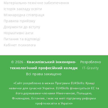
Матеріально-технічне забезпечення
Історія закладу освіти
Міжнародна співпраця
Правила прийому
Документи до вступу
Нормативні акти
Питання та відповіді
Кабінет психолога
© 2026 -
Квасилівський інженерно-
Розроблено
технологічний професійний коледж
IT-Gravity
Всі права захищено
«Сайт розроблено в межах Програми EU4Skills: Кращі
навички для сучасної України. EU4Skills фінансується ЄС та
його державами-членами Німеччиною, Польщею,
Фінляндією, Естонією, і має на меті підтримку реформи
профтехосвіти в Україні»