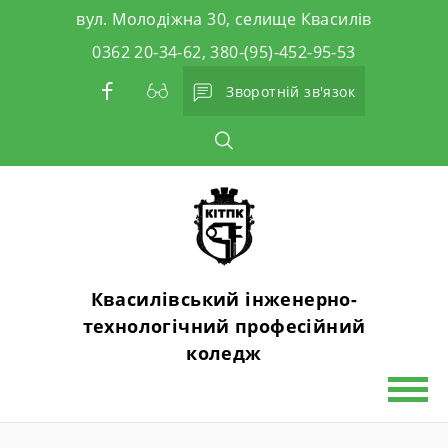
Skip
вул. Молодіжна 30, селище Квасилів
to
0362 20-34-62, 380-(95)-452-95-53
content
Зворотній зв'язок
Квасилівський інженерно-
технологічний професійний
коледж