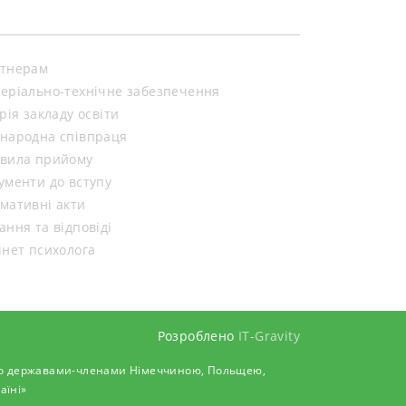
тнерам
еріально-технічне забезпечення
орія закладу освіти
народна співпраця
вила прийому
ументи до вступу
мативні акти
ання та відповіді
інет психолога
Розроблено
IT-Gravity
 його державами-членами Німеччиною, Польщею,
аїні»