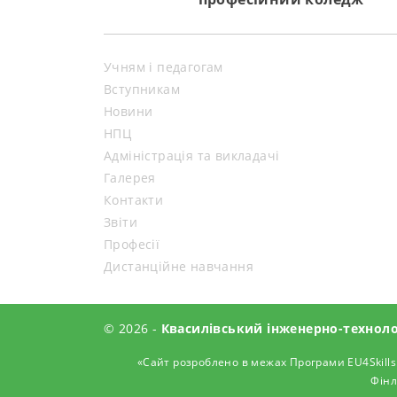
Учням і педагогам
Вступникам
Новини
НПЦ
Адміністрація та викладачі
Галерея
Контакти
Звіти
Професії
Дистанційне навчання
© 2026 -
Квасилівський інженерно-технол
«Сайт розроблено в межах Програми EU4Skills
Фінл