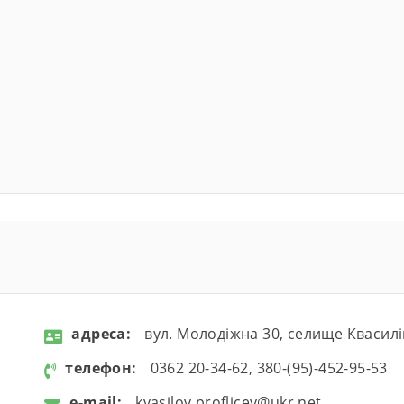
aдресa:
вул. Молодіжна 30, селище Квасилі
телефон:
0362 20-34-62, 380-(95)-452-95-53
e-mail:
kvasilov.proflicey@ukr.net