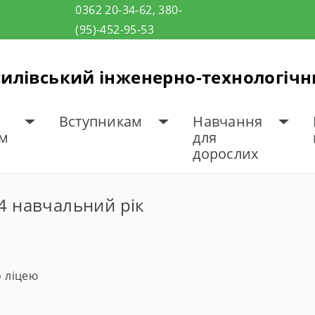
0362 20-34-62, 380-
(95)-452-95-53
илівський інженерно-технологіч
Вступникам
Навчання
ам
для
дорослих
24 навчальний рік
о ліцею