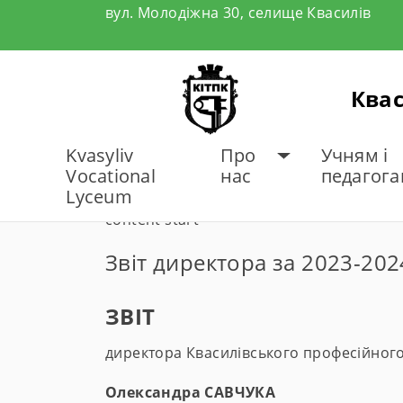
Skip
вул. Молодіжна 30, селище Квасилів
to
content
Квас
Kvasyliv
Про
Учням і
Vocational
нас
педагог
Lyceum
content start
Звіт директора за 2023-20
ЗВІТ
директора Квасилівського професійног
Олександра САВЧУКА