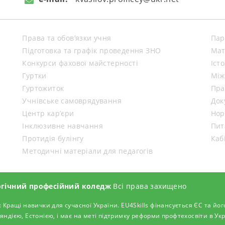
Права та обов’язки учня
Пар
Підготовка та графік проведення ЗНО
Мат
Конкурси фахової майстерності
Іст
Гуртки
Між
Гуртожиток
Пра
Учнівське самоврядування
Док
Центр кар’єри
Нор
Інклюзивне навчання
Пит
Протидія булінгу
Каб
Методичні матеріали для педагогів
огічний професійний коледж
Всі права захищено
: Кращі навички для сучасної України. EU4Skills фінансується ЄС та
яндією, Естонією, і має на меті підтримку реформи профтехосвіти в Укр