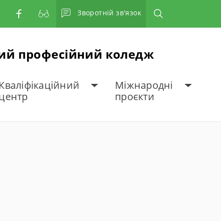
Зворотній зв'язок
ний професійний коледж
Кваліфікаційний
Міжнародні
центр
проєкти