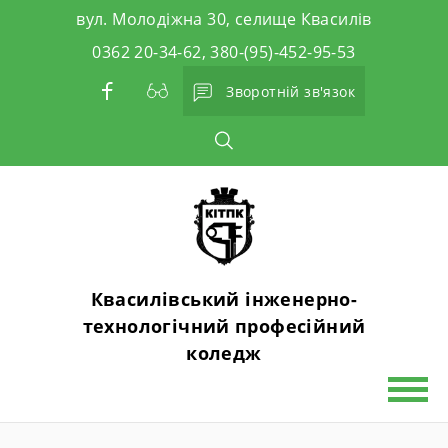
Skip
вул. Молодіжна 30, селище Квасилів
to
0362 20-34-62, 380-(95)-452-95-53
content
Зворотній зв'язок
Квасилівський інженерно-
технологічний професійний
коледж