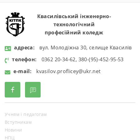
Квасилівський інженерно-
технологічний
професійний коледж
aдресa:
вул. Молодіжна 30, селище Квасилів
телефон:
0362 20-34-62, 380-(95)-452-95-53
e-mail:
kvasilov.proflicey@ukr.net
Учням і педагогам
Вступникам
Новини
НПЦ