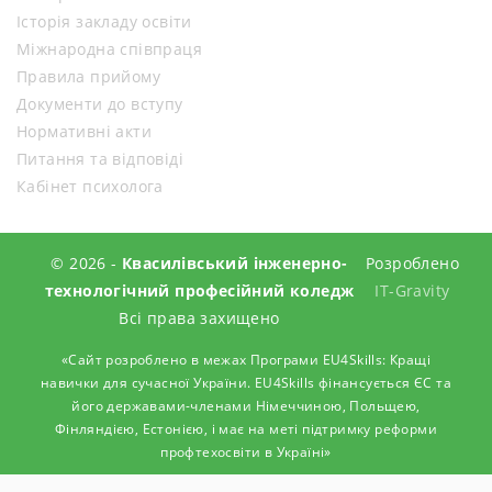
Історія закладу освіти
Міжнародна співпраця
Правила прийому
Документи до вступу
Нормативні акти
Питання та відповіді
Кабінет психолога
© 2026 -
Квасилівський інженерно-
Розроблено
технологічний професійний коледж
IT-Gravity
Всі права захищено
«Сайт розроблено в межах Програми EU4Skills: Кращі
навички для сучасної України. EU4Skills фінансується ЄС та
його державами-членами Німеччиною, Польщею,
Фінляндією, Естонією, і має на меті підтримку реформи
профтехосвіти в Україні»