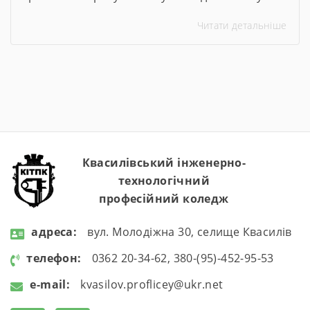
організовано та проведено Тиждень безпеки
Читати детальніше
дорожнього руху. Упродовж тижня педагогічні
працівники ліцею провели низку
інформаційно-просвітницьких та практичних
заходів, спрямованих на формування в
здобувачів освіти навичок безпечної
поведінки на дорогах, попередження
дитячого дорожньо-транспортного
травматизму та підвищення рівня обізнаності
щодо […]
Квасилівський інженерно-
технологічний
професійний коледж
aдресa:
вул. Молодіжна 30, селище Квасилів
телефон:
0362 20-34-62, 380-(95)-452-95-53
e-mail:
kvasilov.proflicey@ukr.net