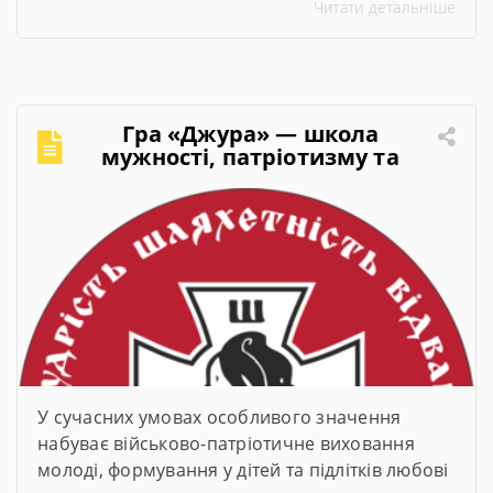
Читати детальніше
представив підсумки навчального року,
обговорили актуальні питання організації
освітнього процесу та визначили пріоритетні
завдання на 2026–2027 навчальний рік.
Гра «Джура» — школа
мужності, патріотизму та
лідерства
У сучасних умовах особливого значення
набуває військово-патріотичне виховання
молоді, формування у дітей та підлітків любові