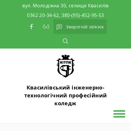
Skip
вул. Молодіжна 30, селище Квасилів
to
0362 20-34-62, 380-(95)-452-95-53
content
Зворотній зв'язок
Квасилівський інженерно-
технологічний професійний
коледж